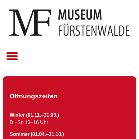
Öffnungszeiten
Winter (01.11.–31.03.)
Di–So 13–16 Uhr
Sommer (01.04.–31.10.)