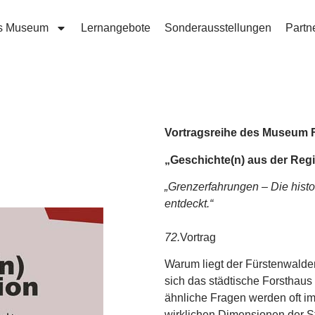
s Museum
Lernangebote
Sonderausstellungen
Partn
Vortragsreihe des Museum 
„Geschichte(n) aus der Reg
„Grenzerfahrungen – Die hist
entdeckt.“
72.
Vortrag
Warum liegt der Fürstenwalde
sich das städtische Forsthau
ähnliche Fragen werden oft i
wirklichen Dimensionen der S