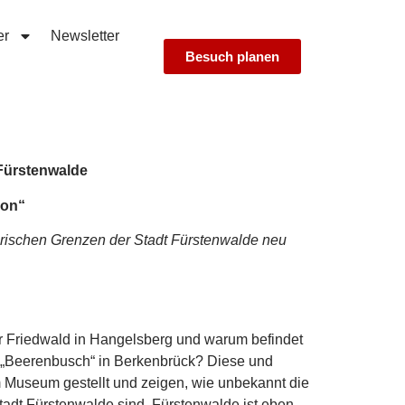
er
Newsletter
Besuch planen
Fürstenwalde
ion“
orischen Grenzen der Stadt Fürstenwalde neu
r Friedwald in Hangelsberg und warum befindet
s „Beerenbusch“ in Berkenbrück? Diese und
m Museum gestellt und zeigen, wie unbekannt die
tadt Fürstenwalde sind. Fürstenwalde ist eben